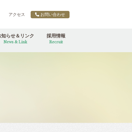
アクセス
お問い合わせ
お知らせ＆リンク
採用情報
News & Link
Recruit
ー
税務カレンダー
お知らせ
行事ブログ
リンク集
代表ブログ 私の時間
女性職員の一言ブログ