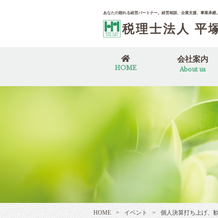
あなたの頼れる経営パートナー。
経営相談、企業支援、事業承継
税理士法人 平
会社案内
HOME
About us
会社概要
代表者あいさつ
60周年特設ペー
SDGsに対する
事務所のある１
プライバシーポ
HOME
>
イベント
>
個人決算打ち上げ、