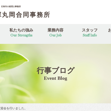
。石巻市の税理士事務所
塚丸岡合同事務所
私たちの強み
業務内容
スタッフ
Our Strengths
Our Job
Staff Info
ジ
取り組み
日
リシー
業務案内
セカンドオピニオン
スタッフ紹介
スタッフインタビュ
行事ブログ
Event Blog
歓迎会を行いました。