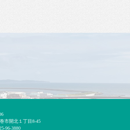
06
巻市開北１丁目8-45
5-96-3880