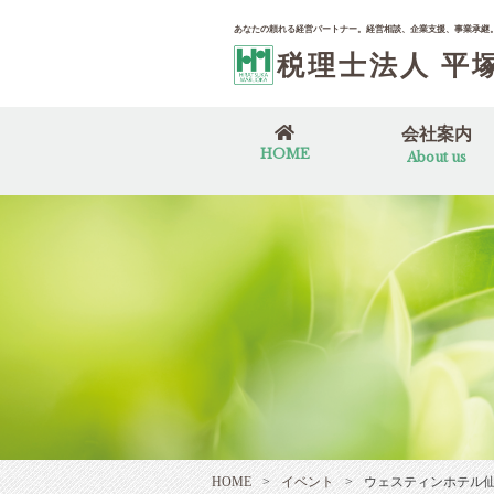
あなたの頼れる経営パートナー。
経営相談、企業支援、事業承継
税理士法人 平
会社案内
HOME
About us
会社概要
代表者あいさつ
60周年特設ペー
SDGsに対する
事務所のある１
プライバシーポ
HOME
>
イベント
>
ウェスティンホテル