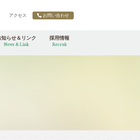
アクセス
お問い合わせ
お知らせ＆リンク
採用情報
News & Link
Recruit
ー
税務カレンダー
お知らせ
行事ブログ
リンク集
代表ブログ 私の時間
女性職員の一言ブログ