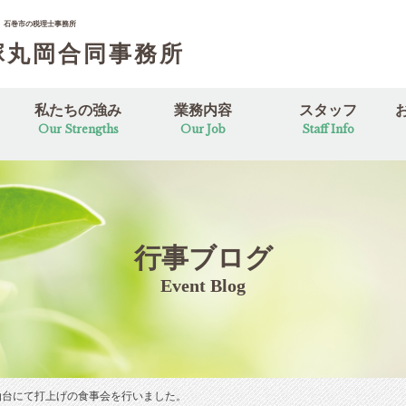
。石巻市の税理士事務所
塚丸岡合同事務所
私たちの強み
業務内容
スタッフ
Our Strengths
Our Job
Staff Info
ジ
取り組み
日
リシー
業務案内
セカンドオピニオン
スタッフ紹介
スタッフインタビュ
行事ブログ
Event Blog
仙台にて打上げの食事会を行いました。